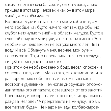
каким генетическим багажом долгов мирозданию
пришел в этот мир человек и как он в этом мире
живёт, что о нём думает…
Вот лежит мужчина на столе в моём кабинете, а у
него вообще как будто ничего нет там, где обычно
клубок натянутых тканей – в области желудка. Будто в
пуховой подушке мои руки, а не в ткани живота. Это
необычный человек, он не ест уже много лет. Пьёт
воду. И всё. Обмануть меня, вернее, мои руки –
невозможно. То, что переваривается в его желудке,
пищей в принципе не является.
При этом он необыкновенно бодр, весел, спокоен и
совершенно здоров. Мало того, его возможности по
распоряжению собственным телом вызывают
восторг и удивление! Немногие дисфункции опорно-
двигательного аппарата, оставшиеся от его занятий
боевыми единоборствами в юности, я исправляю на
раз-два. Человек? А представьте на минутку, что мы
все такими будем. Не надо нам еды: колбас-сыров-